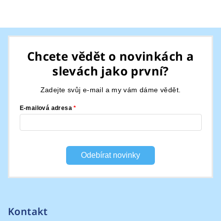
Z
á
Chcete vědět o novinkách a
p
slevách jako první?
a
t
Zadejte svůj e-mail a my vám dáme vědět.
í
E-mailová adresa
Odebírat novinky
Kontakt