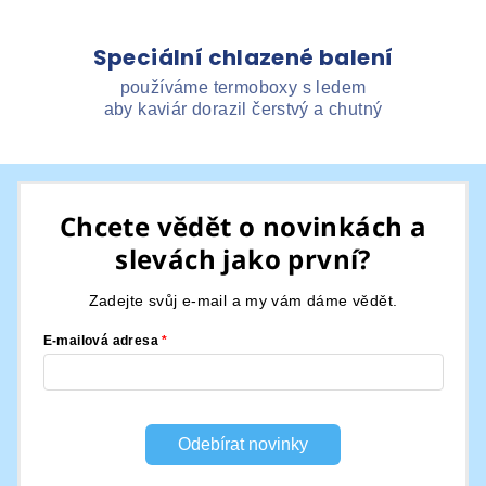
Speciální chlazené balení
používáme termoboxy s ledem
aby kaviár dorazil čerstvý a chutný
Z
á
Chcete vědět o novinkách a
p
slevách jako první?
a
t
Zadejte svůj e-mail a my vám dáme vědět.
í
E-mailová adresa
Odebírat novinky