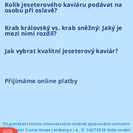
Kolik jeseterového kaviáru podávat na
osobu při oslavě?
Krab královský vs. krab sněžný: Jaký je
mezi nimi rozdíl?
Jak vybrat kvalitní jeseterový kaviár?
Přijímáme online platby
Při prohlížení těchto internetových stránek zpracovává obchodní
společnost Caviar House Lemberg s.r.o., IČ: 24270229 Vaše osobní
Copyright 2026
Caviar House Prague
. Všechna