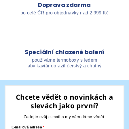
Doprava zdarma
po celé ČR pro objednávky nad 2 999 Kč
Speciální chlazené balení
používáme termoboxy s ledem
aby kaviár dorazil čerstvý a chutný
Z
á
Chcete vědět o novinkách a
p
slevách jako první?
a
t
Zadejte svůj e-mail a my vám dáme vědět.
í
E-mailová adresa