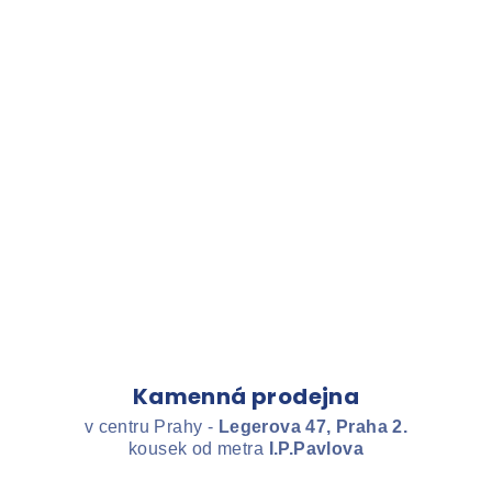
Kamenná prodejna
v centru Prahy -
Legerova 47, Praha 2.
kousek od metra
I.P.Pavlova