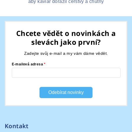
aby kaviár dorazil čerstvý a chutný
Z
á
Chcete vědět o novinkách a
p
slevách jako první?
a
t
Zadejte svůj e-mail a my vám dáme vědět.
í
E-mailová adresa
Odebírat novinky
Kontakt