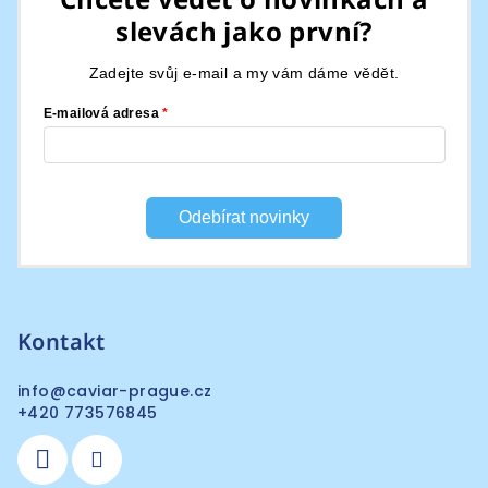
p
slevách jako první?
a
t
Zadejte svůj e-mail a my vám dáme vědět.
í
E-mailová adresa
Odebírat novinky
Kontakt
info
@
caviar-prague.cz
+420 773576845