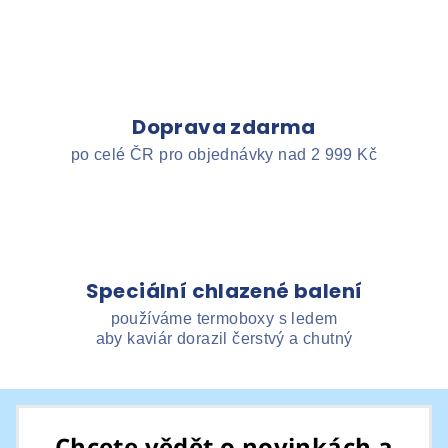
Doprava zdarma
po celé ČR pro objednávky nad 2 999 Kč
Speciální chlazené balení
používáme termoboxy s ledem
aby kaviár dorazil čerstvý a chutný
Z
á
Chcete vědět o novinkách a