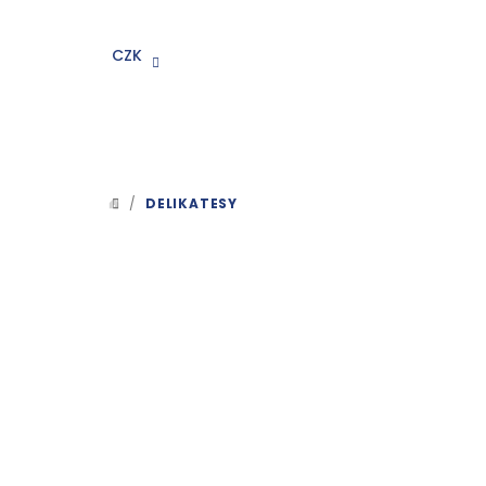
Přejít
na
CZK
obsah
/
DELIKATESY
DOMŮ