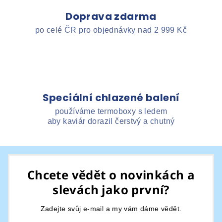
Doprava zdarma
po celé ČR pro objednávky nad 2 999 Kč
Speciální chlazené balení
používáme termoboxy s ledem
aby kaviár dorazil čerstvý a chutný
Z
á
Chcete vědět o novinkách a
p
slevách jako první?
a
t
Zadejte svůj e-mail a my vám dáme vědět.
í