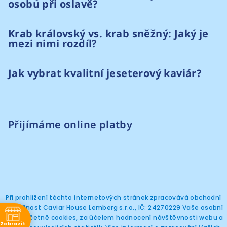
osobu při oslavě?
Krab královský vs. krab sněžný: Jaký je
mezi nimi rozdíl?
Jak vybrat kvalitní jeseterový kaviár?
Přijímáme online platby
Při prohlížení těchto internetových stránek zpracovává obchodní
společnost Caviar House Lemberg s.r.o., IČ: 24270229 Vaše osobní
Copyright 2026
Caviar House Prague
. Všechna
práva vyhrazena.
údaje, včetně cookies, za účelem hodnocení návštěvnosti webu a
Zobrazit