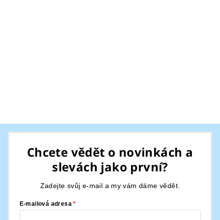
Z
á
Chcete vědět o novinkách a
p
slevách jako první?
a
t
Zadejte svůj e-mail a my vám dáme vědět.
í
E-mailová adresa