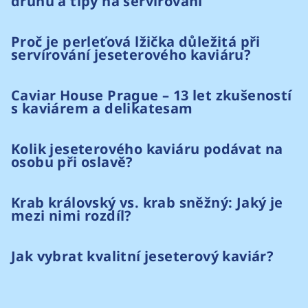
druhů a tipy na servírování
Proč je perleťová lžička důležitá při
servírování jeseterového kaviáru?
Caviar House Prague – 13 let zkušeností
s kaviárem a delikatesam
Kolik jeseterového kaviáru podávat na
osobu při oslavě?
Krab královský vs. krab sněžný: Jaký je
mezi nimi rozdíl?
Jak vybrat kvalitní jeseterový kaviár?