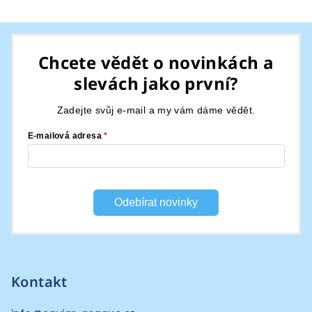
Z
á
Chcete vědět o novinkách a
p
slevách jako první?
a
t
Zadejte svůj e-mail a my vám dáme vědět.
í
E-mailová adresa
Odebírat novinky
Kontakt