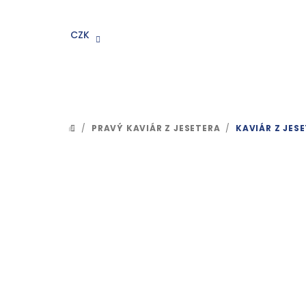
Přejít
na
CZK
obsah
/
PRAVÝ KAVIÁR Z JESETERA
/
KAVIÁR Z JES
DOMŮ