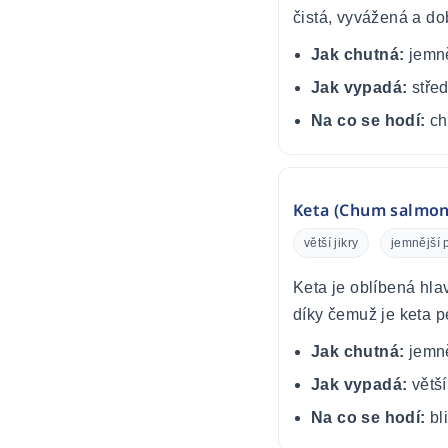
čistá, vyvážená a do
Jak chutná:
jemně
Jak vypadá:
střed
Na co se hodí:
ch
Keta (Chum salmon)
větší jikry
jemnější p
Keta je oblíbená hlav
díky čemuž je keta pe
Jak chutná:
jemně
Jak vypadá:
větší
Na co se hodí:
bli