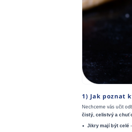
1) Jak poznat k
Nechceme vás učit odbo
čistý, celistvý a chu
Jikry mají být celé
–