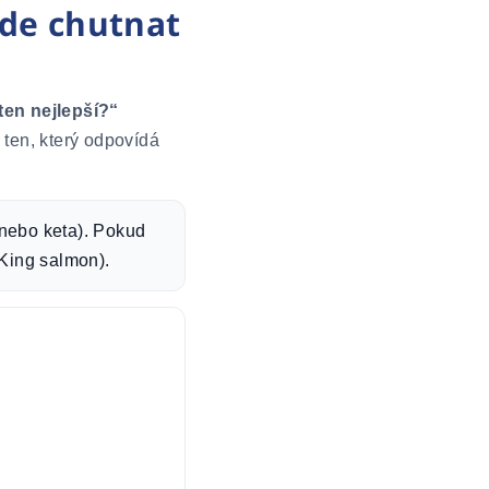
ude chutnat
ten nejlepší?“
 ten, který odpovídá
 nebo keta). Pokud
(King salmon).