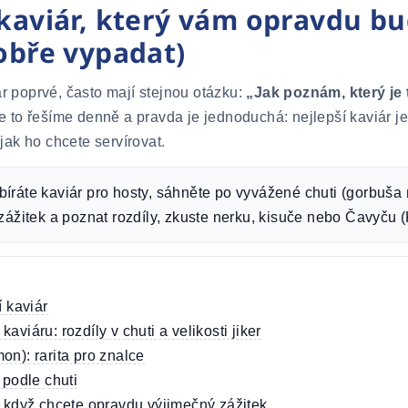
 kaviár, který vám opravdu b
dobře vypadat)
ár poprvé, často mají stejnou otázku:
„Jak poznám, který je 
to řešíme denně a pravda je jednoduchá: nejlepší kaviár je
ak ho chcete servírovat.
íráte kaviár pro hosty, sáhněte po vyvážené chuti (gorbuša
 zážitek a poznat rozdíly, zkuste nerku, kisuče nebo Čavyču 
í kaviár
aviáru: rozdíly v chuti a velikosti jiker
on): rarita pro znalce
 podle chuti
: když chcete opravdu výjimečný zážitek