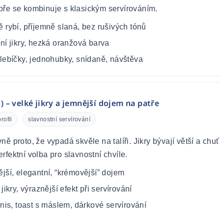
bře se kombinuje s klasickým servírováním.
 rybí, příjemně slaná, bez rušivých tónů
ní jikry, hezká oranžová barva
lebíčky, jednohubky, snídaně, návštěva
 – velké jikry a jemnější dojem na patře
rofil
slavnostní servírování
ně proto, že vypadá skvěle na talíři. Jikry bývají větší a chuť
rfektní volba pro slavnostní chvíle.
jší, elegantní, “krémovější” dojem
 jikry, výraznější efekt při servírování
nis, toast s máslem, dárkové servírování