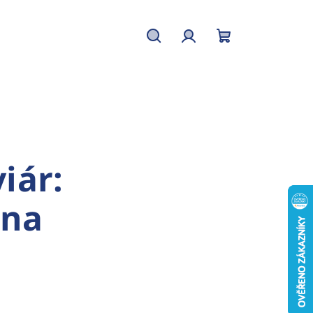
Hledat
Přihlášení
Nákupní
košík
iár:
 na