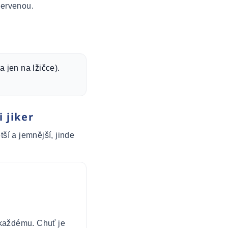
červenou.
 jen na lžičce).
 jiker
ší a jemnější, jinde
 každému. Chuť je