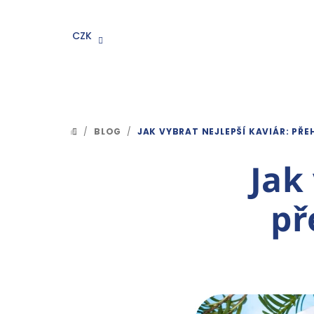
Přejít
na
CZK
obsah
/
BLOG
/
JAK VYBRAT NEJLEPŠÍ KAVIÁR: PŘE
DOMŮ
Jak
př