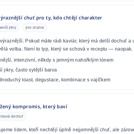
ýraznější chuť pro ty, kdo chtějí charakter
enší jikry
pro znalce
ýraznější. Pokud máte rádi kaviár, který má delší dochuť a u
kvělá volba. Není to typ, který se schová v receptu — naopak.
nější, intenzivní, někdy s jemným nahořklým tónem
 jikry, často sytější barva
dnoduchý toast, degustace, kombinace s vajíčkem
ážený kompromis, který baví
jímavá dochuť
jeme lidem, kteří nechtějí úplně nejjemnější chuť, ale zárov