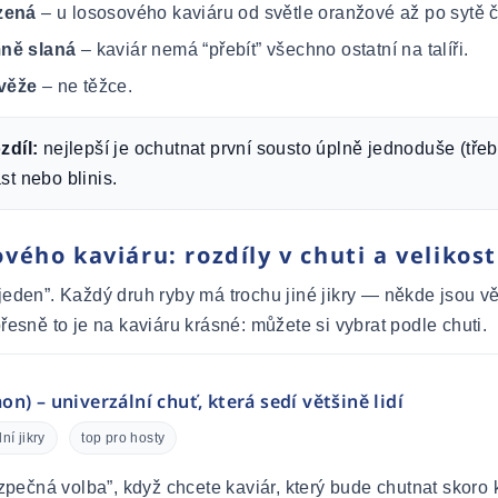
zená
– u lososového kaviáru od světle oranžové až po sytě 
mně slaná
– kaviár nemá “přebít” všechno ostatní na talíři.
věže
– ne těžce.
zdíl:
nejlepší je ochutnat první sousto úplně jednoduše (třeba
st nebo blinis.
vého kaviáru: rozdíly v chuti a velikosti
jeden”. Každý druh ryby má trochu jiné jikry — někde jsou vět
řesně to je na kaviáru krásné: můžete si vybrat podle chuti.
n) – univerzální chuť, která sedí většině lidí
ní jikry
top pro hosty
pečná volba”, když chcete kaviár, který bude chutnat skoro