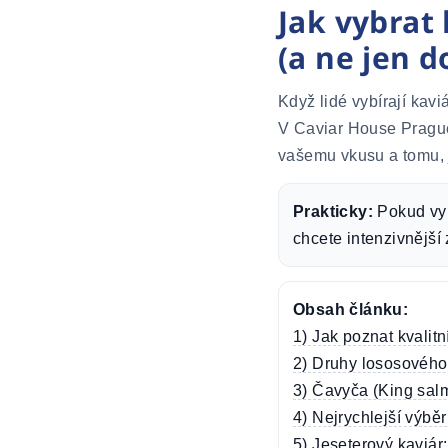
Jak vybrat
(a ne jen 
Když lidé vybírají kavi
V Caviar House Prague 
vašemu vkusu a tomu, j
Prakticky:
Pokud vyb
chcete intenzivnější
Obsah článku:
1) Jak poznat kvalitn
2) Druhy lososového k
3) Čavyča (King salm
4) Nejrychlejší výběr
5) Jeseterový kaviár