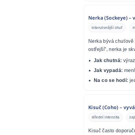
Nerka (Sockeye) – v
intenzivnější chuť
m
Nerka bývá chuťově v
ostřejší”, nerka je s
Jak chutná:
výraz
Jak vypadá:
menší
Na co se hodí:
je
Kisuč (Coho) – vyv
střední intenzita
za
Kisuč často doporuču