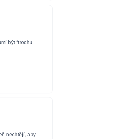
mí být “trochu
eň nechtějí, aby