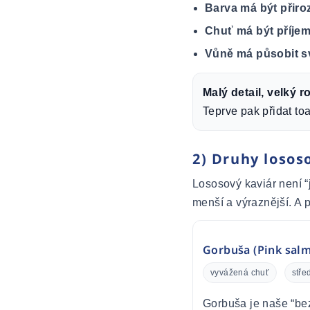
Barva má být přiro
Chuť má být příje
Vůně má působit s
Malý detail, velký ro
Teprve pak přidat toa
2) Druhy lososo
Lososový kaviár není “
menší a výraznější. A p
Gorbuša (Pink salmo
vyvážená chuť
střed
Gorbuša je naše “bez