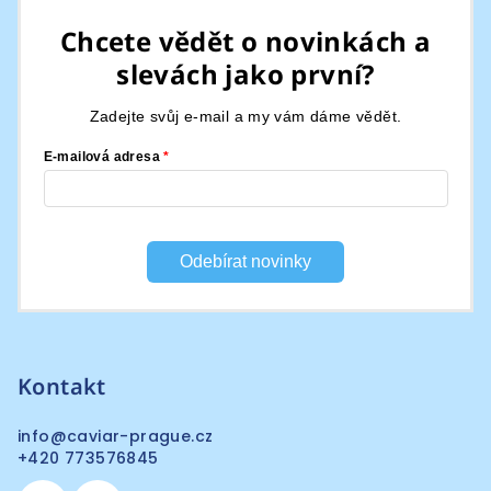
á
Chcete vědět o novinkách a
p
slevách jako první?
a
t
Zadejte svůj e-mail a my vám dáme vědět.
í
E-mailová adresa
Odebírat novinky
Kontakt
info
@
caviar-prague.cz
+420 773576845