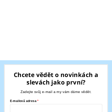
Z
á
Chcete vědět o novinkách a
p
slevách jako první?
a
t
Zadejte svůj e-mail a my vám dáme vědět.
í
E-mailová adresa