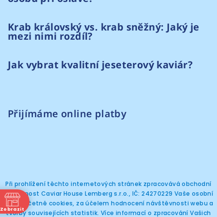
Krab královský vs. krab sněžný: Jaký je
mezi nimi rozdíl?
Jak vybrat kvalitní jeseterový kaviár?
Přijímáme online platby
Při prohlížení těchto internetových stránek zpracovává obchodní
společnost Caviar House Lemberg s.r.o., IČ: 24270229 Vaše osobní
Copyright 2026
Caviar House Prague
. Všechna
práva vyhrazena.
údaje, včetně cookies, za účelem hodnocení návštěvnosti webu a
Zobrazit
tvorby souvisejících statistik. Více informací o zpracování Vašich