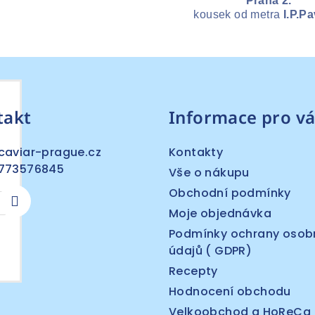
Praha 2.
kousek od metra
I.P.P
h
takt
Informace pro vá
caviar-prague.cz
Kontakty
773576845
Vše o nákupu
Obchodní podmínky
Moje objednávka
Podmínky ochrany osob
údajů ( GDPR)
Recepty
Hodnocení obchodu
Velkoobchod a HoReCa