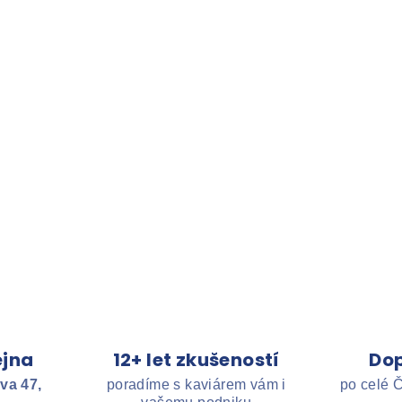
jna
12+ let zkušeností
Do
va 47,
poradíme s kaviárem vám i
po celé 