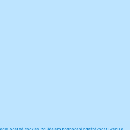
 údaje, včetně cookies, za účelem hodnocení návštěvnosti webu a