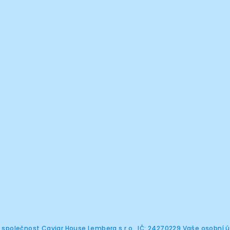
í společnost Caviar House Lemberg s.r.o., IČ: 24270229 Vaše osobní