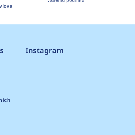
vašemu podniku
avlova
s
Instagram
ních