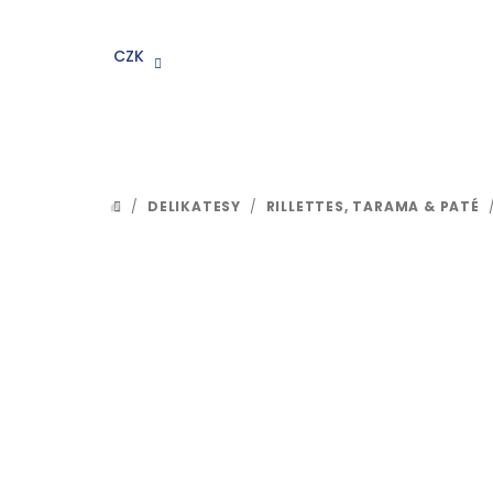
Přejít
na
CZK
obsah
/
DELIKATESY
/
RILLETTES, TARAMA & PATÉ
DOMŮ