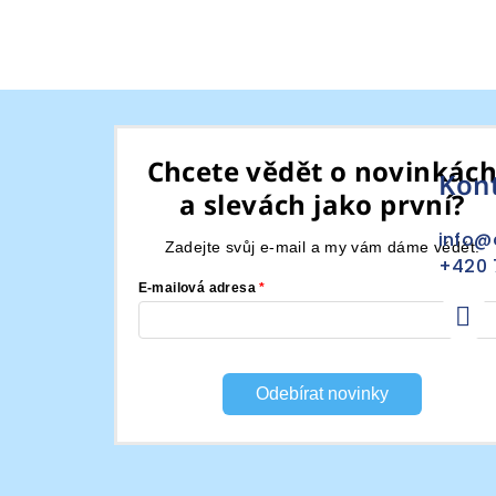
Z
á
Chcete vědět o novinkác
Kon
p
a slevách jako první?
a
info
@
Zadejte svůj e-mail a my vám dáme vědět.
t
+420 
E-mailová adresa
í
Odebírat novinky