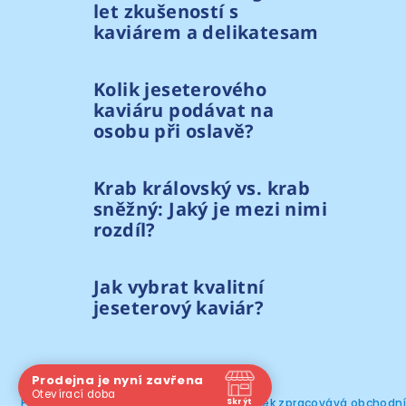
let zkušeností s
kaviárem a delikatesam
Kolik jeseterového
kaviáru podávat na
osobu při oslavě?
Krab královský vs. krab
sněžný: Jaký je mezi nimi
rozdíl?
Jak vybrat kvalitní
jeseterový kaviár?
Prodejna je nyní zavřena
Otevírací doba
Při prohlížení těchto internetových stránek zpracovává obchodn
Skrýt