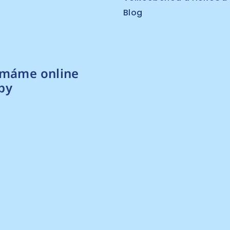
Blog
ímáme online
by