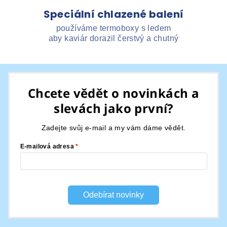
Speciální chlazené balení
používáme termoboxy s ledem
aby kaviár dorazil čerstvý a chutný
Z
á
Chcete vědět o novinkách a
p
slevách jako první?
a
t
Zadejte svůj e-mail a my vám dáme vědět.
í
E-mailová adresa
Odebírat novinky