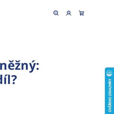
Hledat
Přihlášení
Nákupní
košík
sněžný:
íl?