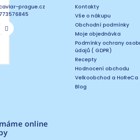
caviar-prague.cz
Kontakty
773576845
Vše o nákupu
Obchodní podmínky
Moje objednávka
Podmínky ochrany osob
údajů ( GDPR)
Recepty
Hodnocení obchodu
Velkoobchod a HoReCa
Blog
ímáme online
by