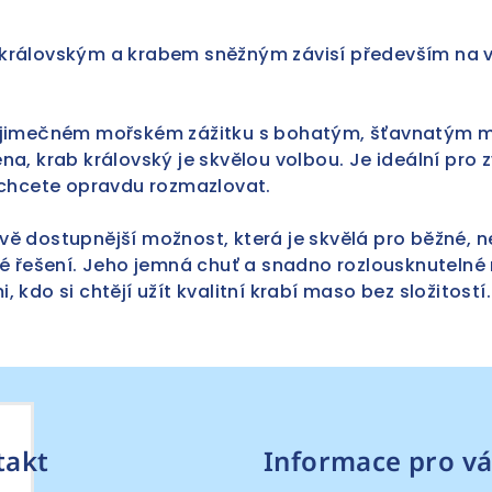
královským a krabem sněžným závisí především na v
výjimečném mořském zážitku s bohatým, šťavnatým 
a, krab královský je skvělou volbou. Je ideální pro zv
 chcete opravdu rozmazlovat.
ě dostupnější možnost, která je skvělá pro běžné, 
lé řešení. Jeho jemná chuť a snadno rozlousknutelné 
 kdo si chtějí užít kvalitní krabí maso bez složitostí.
h
takt
Informace pro vá