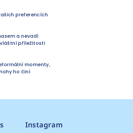
ašich preferencích
masem a nevadí
láštní příležitosti
neformální momenty,
nohy ho činí
s
Instagram