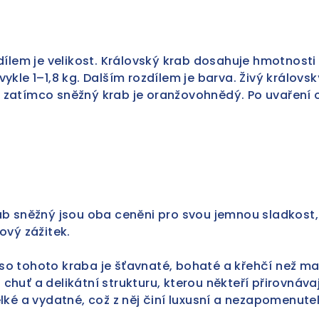
zdílem je velikost. Královský krab dosahuje hmotnosti
vykle 1–1,8 kg. Dalším rozdílem je barva. Živý králov
zatímco sněžný krab je oranžovohnědý. Po uvaření o
ab sněžný jsou oba ceněni pro svou jemnou sladkost, 
ový zážitek.
o tohoto kraba je šťavnaté, bohaté a křehčí než m
huť a delikátní strukturu, kterou někteří přirovnáva
lké a vydatné, což z něj činí luxusní a nezapomenutel