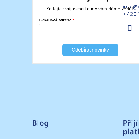
a
info
@
Zadejte svůj e-mail a my vám dáme vědět.
t
+420 
E-mailová adresa
í
Odebírat novinky
Blog
Přij
plat