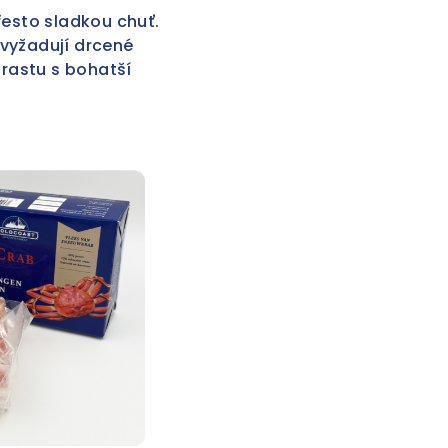
řesto sladkou chuť.
 vyžadují drcené
trastu s bohatší