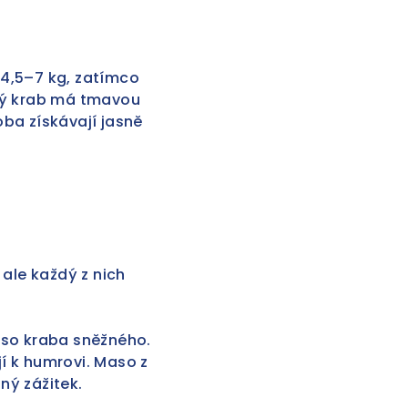
 4,5–7 kg, zatímco
ský krab má tmavou
ba získávají jasně
ale každý z nich
aso kraba sněžného.
jí k humrovi. Maso z
ný zážitek.