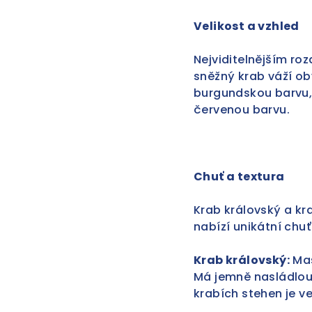
Velikost a vzhled
Nejviditelnějším ro
sněžný krab váží ob
burgundskou barvu, 
červenou barvu.
Chuť a textura
Krab královský a kr
nabízí unikátní chuť
Krab královský:
Mas
Má jemně nasládlou c
krabích stehen je ve