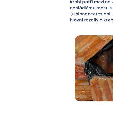
Krabi patří mezi ne
nasládlému masu s d
(Chionoecetes opili
hlavní rozdíly a kter