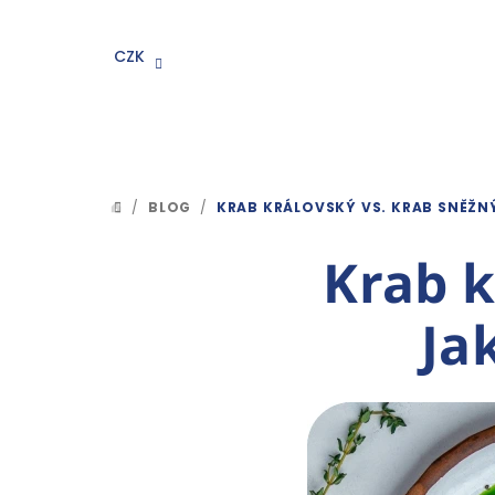
Přejít
na
CZK
obsah
/
BLOG
/
KRAB KRÁLOVSKÝ VS. KRAB SNĚŽNÝ:
DOMŮ
Krab k
Ja