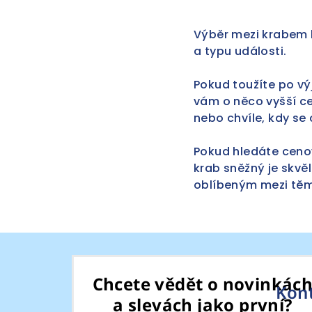
Výběr mezi krabem 
a typu události.
Pokud toužíte po 
vám o něco vyšší cen
nebo chvíle, kdy se
Pokud hledáte cenov
krab sněžný je skvě
oblíbeným mezi těmi,
Z
á
Chcete vědět o novinkác
Kon
p
a slevách jako první?