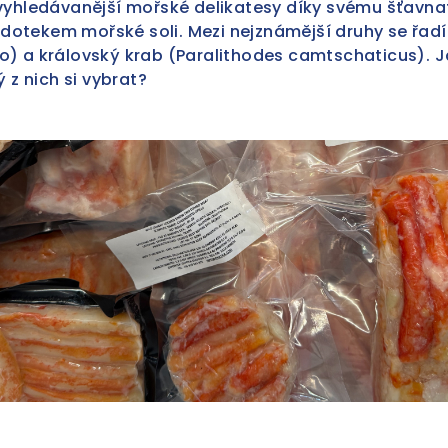
jvyhledávanější mořské delikatesy díky svému šťavn
otekem mořské soli. Mezi nejznámější druhy se řadí
o) a královský krab (Paralithodes camtschaticus). J
ý z nich si vybrat?