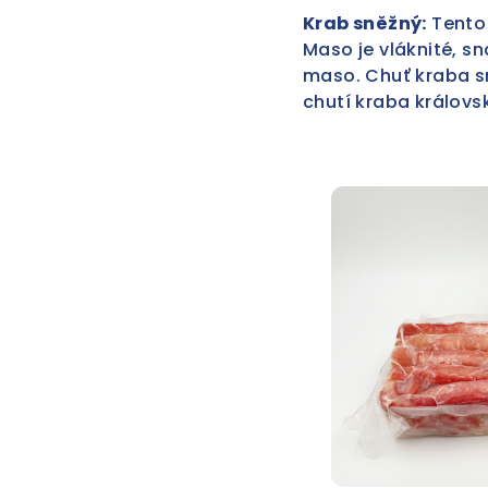
Krab sněžný:
Tento 
Maso je vláknité, sn
maso. Chuť kraba sn
chutí kraba královs