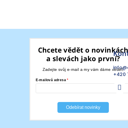
Z
á
Chcete vědět o novinkác
Kon
p
a slevách jako první?
a
info
@
Zadejte svůj e-mail a my vám dáme vědět.
t
+420 
E-mailová adresa
í
Odebírat novinky