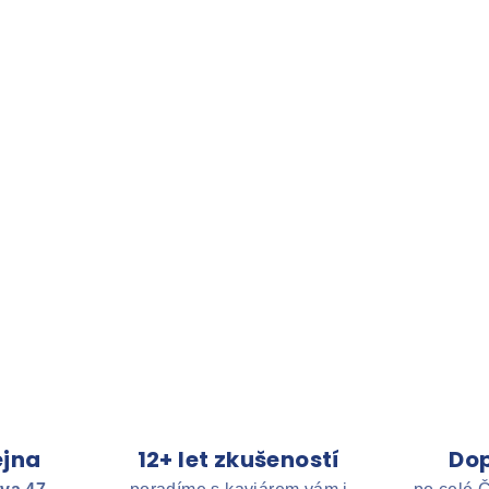
jna
12+ let zkušeností
Do