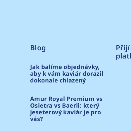
Blog
Přij
plat
Jak balíme objednávky,
aby k vám kaviár dorazil
dokonale chlazený
Amur Royal Premium vs
Osietra vs Baerii: který
jeseterový kaviár je pro
vás?