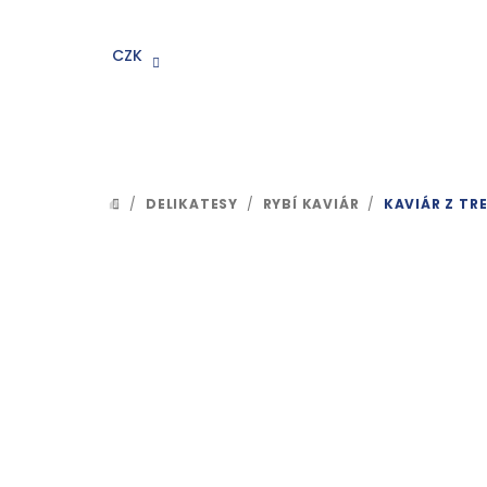
Přejít
na
CZK
obsah
/
DELIKATESY
/
RYBÍ KAVIÁR
/
KAVIÁR Z TR
DOMŮ