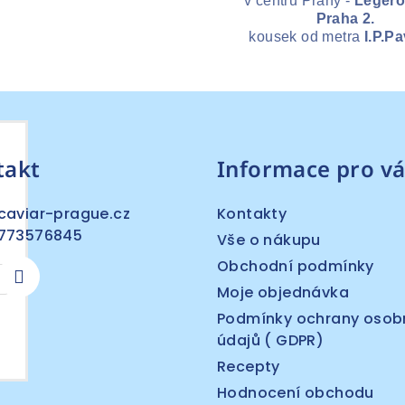
v centru Prahy -
Legero
Praha 2.
kousek od metra
I.P.P
h
takt
Informace pro vá
caviar-prague.cz
Kontakty
773576845
Vše o nákupu
Obchodní podmínky
Moje objednávka
Podmínky ochrany osob
údajů ( GDPR)
Recepty
Hodnocení obchodu