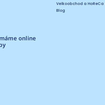
Velkoobchod a HoReCa
Blog
ímáme online
by