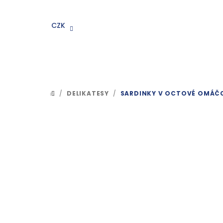
Přejít
na
CZK
obsah
/
DELIKATESY
/
SARDINKY V OCTOVÉ OMÁČC
DOMŮ