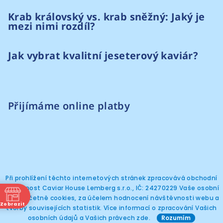
Krab královský vs. krab sněžný: Jaký je
mezi nimi rozdíl?
Jak vybrat kvalitní jeseterový kaviár?
Přijímáme online platby
Při prohlížení těchto internetových stránek zpracovává obchodní
společnost Caviar House Lemberg s.r.o., IČ: 24270229 Vaše osobní
Copyright 2026
Caviar House Prague
. Všechna
práva vyhrazena.
údaje, včetně cookies, za účelem hodnocení návštěvnosti webu a
Zobrazit
tvorby souvisejících statistik. Více informací o zpracování Vašich
ně
Vytvořil Shoptet
osobních údajů a Vašich právech
zde
.
Rozumím