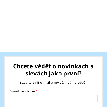
Z
á
Chcete vědět o novinkách a
p
slevách jako první?
a
t
Zadejte svůj e-mail a my vám dáme vědět.
í
E-mailová adresa