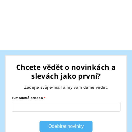
Z
á
Chcete vědět o novinkách a
p
slevách jako první?
a
t
Zadejte svůj e-mail a my vám dáme vědět.
í
E-mailová adresa
Odebírat novinky