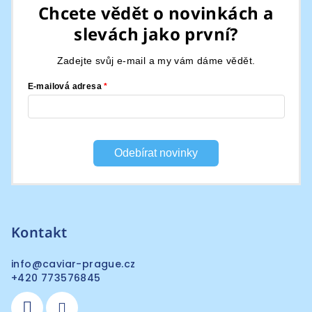
á
Chcete vědět o novinkách a
p
slevách jako první?
a
t
Zadejte svůj e-mail a my vám dáme vědět.
í
E-mailová adresa
Odebírat novinky
Kontakt
info
@
caviar-prague.cz
+420 773576845