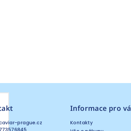
h
takt
Informace pro vá
caviar-prague.cz
Kontakty
773576845