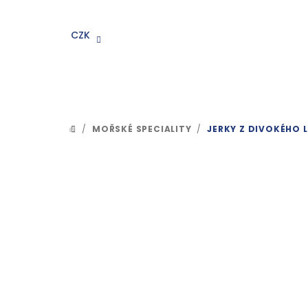
Přejít
na
CZK
obsah
/
MOŘSKÉ SPECIALITY
/
JERKY Z DIVOKÉHO L
DOMŮ