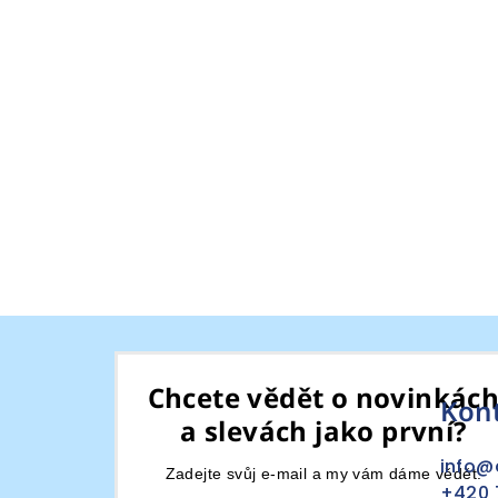
Z
á
Chcete vědět o novinkác
Kon
p
a slevách jako první?
a
info
@
Zadejte svůj e-mail a my vám dáme vědět.
+420 