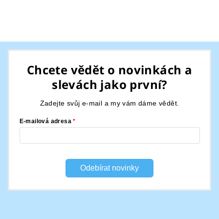
Z
á
Chcete vědět o novinkách a
p
slevách jako první?
a
t
Zadejte svůj e-mail a my vám dáme vědět.
í
E-mailová adresa
Odebírat novinky