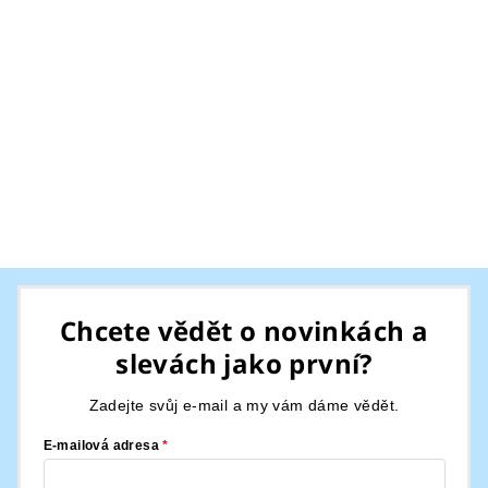
Z
á
Chcete vědět o novinkách a
p
slevách jako první?
a
t
Zadejte svůj e-mail a my vám dáme vědět.
í
E-mailová adresa