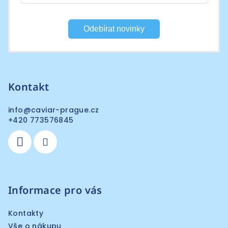
Odebírat novinky
Kontakt
info
@
caviar-prague.cz
+420 773576845
Informace pro vás
Kontakty
Vše o nákupu