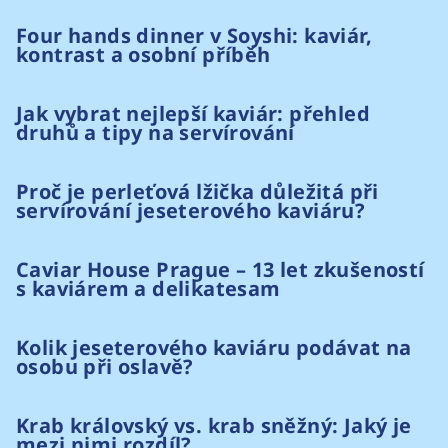
Four hands dinner v Soyshi: kaviár,
kontrast a osobní příběh
Jak vybrat nejlepší kaviár: přehled
druhů a tipy na servírování
Proč je perleťová lžička důležitá při
servírování jeseterového kaviáru?
Caviar House Prague – 13 let zkušeností
s kaviárem a delikatesam
Kolik jeseterového kaviáru podávat na
osobu při oslavě?
Krab královský vs. krab sněžný: Jaký je
mezi nimi rozdíl?