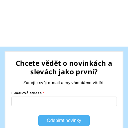
Z
á
Chcete vědět o novinkách a
p
slevách jako první?
a
t
Zadejte svůj e-mail a my vám dáme vědět.
í
E-mailová adresa
Odebírat novinky